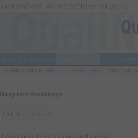
BAYERISCHER LANDES-SPORTVERBAND e.V.
QUALIFIZIERUNGSSYSTEM
VERANSTALTUNGEN
SUCHE
BILDUNG
Sie befinden sich hier:
QualiNET
Veranstaltungen
Fortbildung Übungs
Übungsleiter-Fortbildungen
Fortbildung Übungsleiter
Informationen über Fortbildungen für Übungsleiter