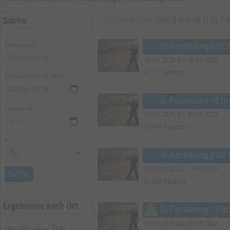
Suche
« vorherige Seite
Seite 2 von 18 (176 Tre
Übungsleiter-Fortbildungen zur Verlängerung einer Übungsleiter Lizenz
ÜL-Fortbildung 8 UE
Schlagwort(e)
Während der Gültigkeit einer Lizenz müssen Übungsleiter-Fortbildung
besucht werden. Fortbildungen in der Sportpraxis werden im Umfang 
19.09.2026 bis 19.09.2026
• 1 x 15 UE (Wochenendlehrgang)
91171 Greding
Zeitraum von 06.08.2026
• 2 x 8 UE (Tageslehrgänge)
• 3 x 5 UE (Halbtageslehrgänge) oder
• eine Kombination aus 4 x 2 UE (Onlineseminare) und 1 x 8 UE oder 2
ÜL-Fortbildung 15 UE
Zeitraum bis
19.09.2026 bis 20.09.2026
95445 Bayreuth
Ort
ÜL-Fortbildung 8 UE
19.09.2026 bis 19.09.2026
Suchen
82343 Pöcking
Ergebnisse nach Ort
ÜL-Fortbildung 15 UE
19.09.2026 bis 20.09.2026
Mittelfranken (23)