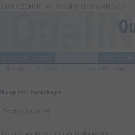
BAYERISCHER LANDES-SPORTVERBAND e.V.
QUALIFIZIERUNGSSYSTEM
VERANSTALTUNGEN
SUCHE
BILDUNG
Sie befinden sich hier:
QualiNET
Veranstaltungen
Fortbildung Übungs
Übungsleiter-Fortbildungen
Fortbildung Übungsleiter
Informationen über Fortbildungen für Übungsleiter