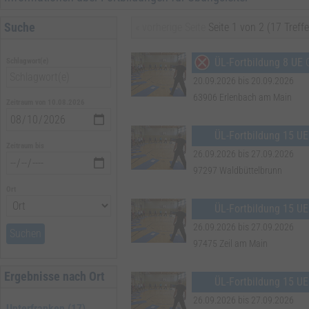
Suche
« vorherige Seite
Seite 1 von 2 (17 Treffe
Übungsleiter-Fortbildungen zur Verlängerung einer Übungsleiter Lizenz
ÜL-Fortbildung 8 UE
Schlagwort(e)
Während der Gültigkeit einer Lizenz müssen Übungsleiter-Fortbildung
besucht werden. Fortbildungen in der Sportpraxis werden im Umfang 
20.09.2026 bis 20.09.2026
• 1 x 15 UE (Wochenendlehrgang)
63906 Erlenbach am Main
Zeitraum von 10.08.2026
• 2 x 8 UE (Tageslehrgänge)
• 3 x 5 UE (Halbtageslehrgänge) oder
• eine Kombination aus 4 x 2 UE (Onlineseminare) und 1 x 8 UE oder 2
ÜL-Fortbildung 15 UE
Zeitraum bis
26.09.2026 bis 27.09.2026
97297 Waldbüttelbrunn
Ort
ÜL-Fortbildung 15 UE
26.09.2026 bis 27.09.2026
Suchen
97475 Zeil am Main
Ergebnisse nach Ort
ÜL-Fortbildung 15 UE
26.09.2026 bis 27.09.2026
Unterfranken (17)