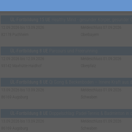
85586 Poing
Oberbayern
ÜL-Fortbildung 15 UE
Healthy Mind - gesunder Körper, gesunder G
12.09.2026 bis 13.09.2026
Meldeschluss 07.09.2026
82178 Puchheim
Oberbayern
ÜL-Fortbildung 8 UE
Parcours und Freerunning
12.09.2026 bis 12.09.2026
Meldeschluss 01.09.2026
93142 Maxhütte-Haidhof
Oberpfalz
ÜL-Fortbildung 8 UE
Qi Gong & Beckenboden – Innere Kraft aus d
13.09.2026 bis 13.09.2026
Meldeschluss 01.09.2026
86169 Augsburg
Schwaben
ÜL-Fortbildung 8 UE
Doppelschlag: Padel-Tennis & Badminton in der Praxis - Spi
13.09.2026 bis 13.09.2026
Meldeschluss 01.09.2026
86169 Augsburg
Schwaben