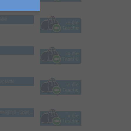
eist
er Mitte
el, Technik, Methodik