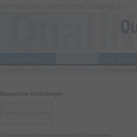
BAYERISCHER LANDES-SPORTVERBAND e.V.
QUALIFIZIERUNGSSYSTEM
VERANSTALTUNGEN
SUCHE
BILDUNG
Sie befinden sich hier:
QualiNET
Veranstaltungen
Fortbildung Übungs
Übungsleiter-Fortbildungen
Fortbildung Übungsleiter
Informationen über Fortbildungen für Übungsleiter