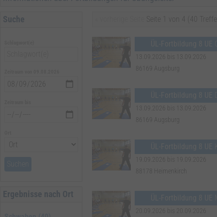
Suche
« vorherige Seite
Seite 1 von 4 (40 Treffe
Übungsleiter-Fortbildungen zur Verlängerung einer Übungsleiter Lizenz
ÜL-Fortbildung 8 UE
Schlagwort(e)
Während der Gültigkeit einer Lizenz müssen Übungsleiter-Fortbildung
besucht werden. Fortbildungen in der Sportpraxis werden im Umfang 
13.09.2026 bis 13.09.2026
• 1 x 15 UE (Wochenendlehrgang)
86169 Augsburg
Zeitraum von 09.08.2026
• 2 x 8 UE (Tageslehrgänge)
• 3 x 5 UE (Halbtageslehrgänge) oder
• eine Kombination aus 4 x 2 UE (Onlineseminare) und 1 x 8 UE oder 2
ÜL-Fortbildung 8 UE
D
Zeitraum bis
13.09.2026 bis 13.09.2026
86169 Augsburg
Ort
ÜL-Fortbildung 8 UE
19.09.2026 bis 19.09.2026
Suchen
88178 Heimenkirch
Ergebnisse nach Ort
ÜL-Fortbildung 8 UE
20.09.2026 bis 20.09.2026
Schwaben (40)