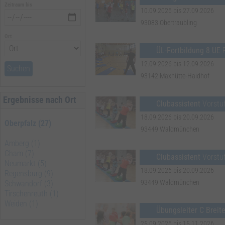
Zeitraum bis
10.09.2026 bis 27.09.2026
93083 Obertraubling
Ort
ÜL-Fortbildung 8 UE
12.09.2026 bis 12.09.2026
Suchen
93142 Maxhütte-Haidhof
Ergebnisse nach Ort
Clubassistent
Vorstu
18.09.2026 bis 20.09.2026
Oberpfalz (27)
93449 Waldmünchen
Amberg (1)
Cham (7)
Clubassistent
Vorstuf
Neumarkt (5)
18.09.2026 bis 20.09.2026
Regensburg (9)
93449 Waldmünchen
Schwandorf (3)
Tirschenreuth (1)
Weiden (1)
Übungsleiter C Breit
25.09.2026 bis 15.11.2026