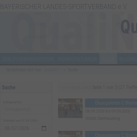
BAYERISCHER LANDES-SPORTVERBAND e.V.
QUALIFIZIERUNGSSYSTEM
VERANSTALTUNGEN
SUCHE
BILDUNG
Sie befinden sich hier:
QualiNET
Suche
Suche
« vorherige Seite
Seite 1 von 3 (27 Treffe
Übungsleiter C Breit
Schlagwort(e)
06.09.2026 bis 09.09.2026
93083 Obertraubling
Zeitraum von 07.08.2026
Übungsleiter C Breit