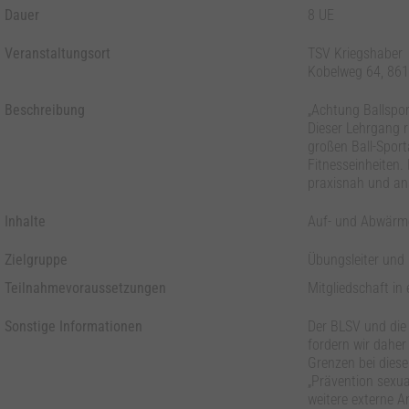
Dauer
8 UE
Veranstaltungsort
TSV Kriegshaber
Kobelweg 64, 86
Beschreibung
„Achtung Ballsport
Dieser Lehrgang ri
großen Ball-Sport
Fitnesseinheiten.
praxisnah und ans
Inhalte
Auf- und Abwärme
Zielgruppe
Übungsleiter und 
Teilnahmevoraussetzungen
Mitgliedschaft in
Sonstige Informationen
Der BLSV und die 
fordern wir daher
Grenzen bei diese
„Prävention sexua
weitere externe A