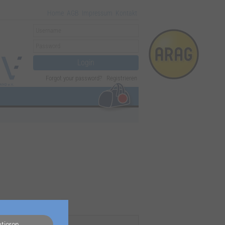
Home
AGB
Impressum
Kontakt
Forgot your password?
Registrieren
ptieren